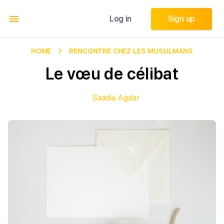
Log in
Log in
Sign up
Sign up
HOME
RENCONTRE CHEZ LES MUSULMANS
Le vœu de célibat
Saadia Agdar