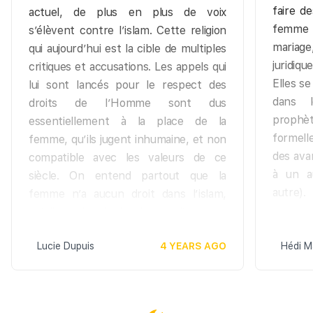
faire d
actuel, de plus en plus de voix
femme 
s’élèvent contre l’islam. Cette religion
mariag
qui aujourd’hui est la cible de multiples
juridiq
critiques et accusations. Les appels qui
Elles s
lui sont lancés pour le respect des
dans l
droits de l’Homme sont dus
prophète
essentiellement à la place de la
formell
femme, qu’ils jugent inhumaine, et non
des ava
compatible avec les valeurs de ce
à un a
siècle. On entend partout que la
autre).
femme n’a aucun droit dans l’islam,
qu’elle a plus de devoirs que l’homme,
qu’elle vit dans l’humiliation et la
Lucie Dupuis
4 YEARS AGO
Hédi M
soumission. La femme musulmane
serait battue, voilée, lapidée, excisée,
lésée dans son héritage, blessée et
trahie dans ses sentiments lorsqu’elle