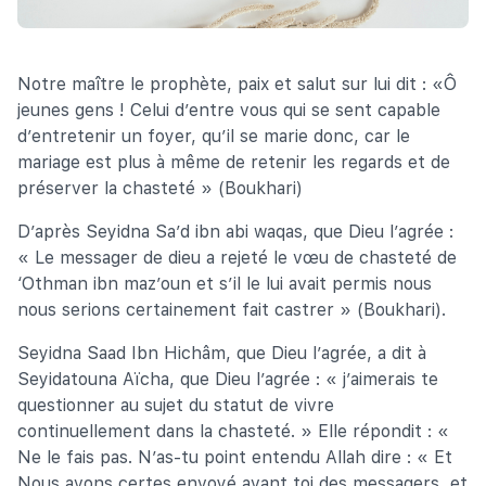
Notre maître le prophète, paix et salut sur lui dit : «Ô
jeunes gens ! Celui d’entre vous qui se sent capable
d’entretenir un foyer, qu’il se marie donc, car le
mariage est plus à même de retenir les regards et de
préserver la chasteté » (Boukhari)
D’après Seyidna Sa’d ibn abi waqas, que Dieu l’agrée :
« Le messager de dieu a rejeté le vœu de chasteté de
‘Othman ibn maz’oun et s’il le lui avait permis nous
nous serions certainement fait castrer » (Boukhari).
Seyidna Saad Ibn Hichâm, que Dieu l’agrée, a dit à
Seyidatouna Aïcha, que Dieu l’agrée : « j’aimerais te
questionner au sujet du statut de vivre
continuellement dans la chasteté. » Elle répondit : «
Ne le fais pas. N’as-tu point entendu Allah dire : « Et
Nous avons certes envoyé avant toi des messagers, et