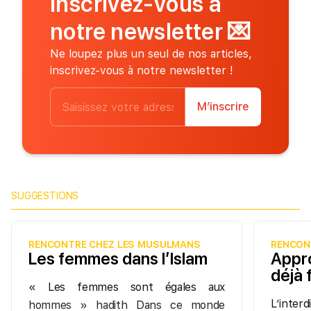
Inscrivez-vous à
notre newsletter
💌
Ne loupez plus un seul de nos articles,
inscrivez-vous à notre newsletter !
M’inscrire
SUGGESTIONS
RENCONTRE CHEZ LES MUSULMANS
RENCON
Les femmes dans l’Islam
Appr
déjà 
« Les femmes sont égales aux
L’inter
hommes » hadith Dans ce monde