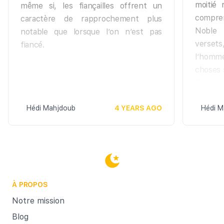
moitié 
même si, les fiançailles offrent un
compren
caractère de rapprochement plus
Noble 
notable que lorsque l’on n’est pas
verset
fiancé.
l’homm
choses 
Créate
s’adonn
Hédi Mahjdoub
4 YEARS AGO
il acco
Hédi M
exigen
hommes,
qui vou
vous af
Et pour
À PROPOS
c'est-
garanti
Notre mission
C’est L
Blog