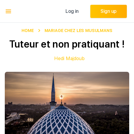
Log in
Log in
Sign up
Sign up
HOME
MARIAGE CHEZ LES MUSULMANS
Tuteur et non pratiquant !
Hedi Majdoub