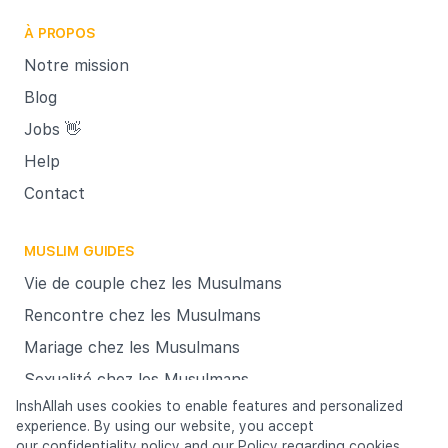
Et pour
À PROPOS
c'est-
garanti
Notre mission
C’est L
Blog
vous a 
Jobs 👋
le mar
Help
matrimo
Contact
importa
MUSLIM GUIDES
Vie de couple chez les Musulmans
Rencontre chez les Musulmans
Mariage chez les Musulmans
Sexualité chez les Musulmans
InshAllah uses cookies to enable features and personalized
experience. By using our website, you accept
Cookies
our
confidentiality policy
Terms & Conditions
and our
Policy regarding cookies
Privacy policy
.