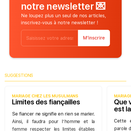
notre newsletter
💌
Ne loupez plus un seul de nos articles,
inscrivez-vous à notre newsletter !
M’inscrire
SUGGESTIONS
MARIAGE CHEZ LES MUSULMANS
MARIAG
Limites des fiançailles
Que v
est la
Se fiancer ne signifie en rien se marier.
Cette 
Ainsi, il faudra pour l’homme et la
parole 
femme respecter les limites établies