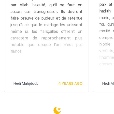
paix et
par Allah L’exalté, qu’il ne faut en
hadith
aucun cas transgresser. Ils devront
marie, a
faire preuve de pudeur et de retenue
foi; qu
jusqu’à ce que le mariage les unissent
moitié 
même si, les fiançailles offrent un
compren
caractère de rapprochement plus
Noble 
notable que lorsque l’on n’est pas
verset
fiancé.
l’homm
choses 
Créate
s’adonn
Hédi Mahjdoub
4 YEARS AGO
il acco
Hédi M
exigen
hommes,
qui vou
vous af