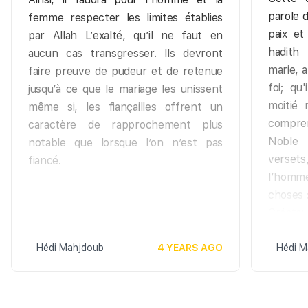
parole 
femme respecter les limites établies
paix et
par Allah L’exalté, qu’il ne faut en
hadith
aucun cas transgresser. Ils devront
marie, a
faire preuve de pudeur et de retenue
foi; qu
jusqu’à ce que le mariage les unissent
moitié 
même si, les fiançailles offrent un
compren
caractère de rapprochement plus
Noble 
notable que lorsque l’on n’est pas
verset
fiancé.
l’homm
choses 
Créate
s’adonn
Hédi Mahjdoub
4 YEARS AGO
il acco
Hédi M
exigen
hommes,
qui vou