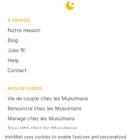
vous af
Et pour
À PROPOS
c'est-
garanti
Notre mission
C’est L
Blog
vous a 
Jobs 👋
le mar
Help
matrimo
Contact
importa
MUSLIM GUIDES
Vie de couple chez les Musulmans
Rencontre chez les Musulmans
Mariage chez les Musulmans
Sexualité chez les Musulmans
InshAllah uses cookies to enable features and personalized