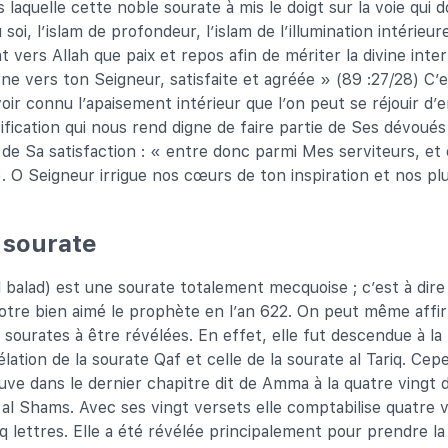
s laquelle cette noble sourate à mis le doigt sur la voie qui d
 soi, l’islam de profondeur, l’islam de l’illumination intérieure
t vers Allah que paix et repos afin de mériter la divine interp
rne vers ton Seigneur, satisfaite et agréée » (89 :27/28) C’
ir connu l’apaisement intérieur que l’on peut se réjouir d’
ification qui nous rend digne de faire partie de Ses dévoués
de Sa satisfaction : « entre donc parmi Mes serviteurs, e
). O Seigneur irrigue nos cœurs de ton inspiration et nos pl
 sourate
l balad) est une sourate totalement mecquoise ; c’est à dire
notre bien aimé le prophète en l’an 622. On peut même affirm
 sourates à être révélées. En effet, elle fut descendue à la
élation de la sourate Qaf et celle de la sourate al Tariq. Ce
ouve dans le dernier chapitre dit de Amma à la quatre vingt 
 al Shams. Avec ses vingt versets elle comptabilise quatre 
nq lettres. Elle a été révélée principalement pour prendre l