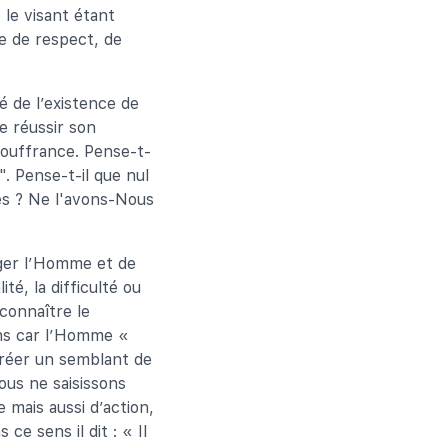
 le visant étant
ée de respect, de
té de l’existence de
e réussir son
souffrance. Pense-t-
". Pense-t-il que nul
res ? Ne l'avons-Nous
orger l’Homme et de
té, la difficulté ou
 connaître le
sens car l’Homme «
créer un semblant de
ous ne saisissons
 mais aussi d’action,
ce sens il dit : « Il