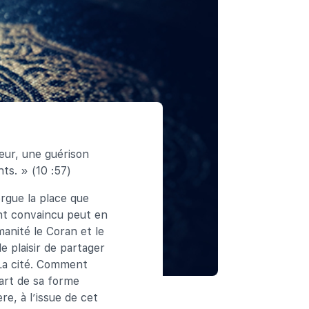
eur, une guérison
ts. » (10 :57)
rgue la place que
nt convaincu peut en
manité le Coran et le
e plaisir de partager
 La cité. Comment
part de sa forme
re, à l’issue de cet