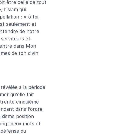
oit être celle de tout
, l’islam qui
ellation : « ô toi,
est seulement et
entendre de notre
 serviteurs et
t entre dans Mon
umes de ton divin
 révélée à la période
er qu’elle fait
 trente cinquième
pendant dans l’ordre
dixième position
vingt deux mots et
a défense du