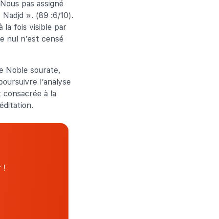
s Nous pas assigné
Nadjd ». (89 :6/10).
la fois visible par
ue nul n’est censé
te Noble sourate,
poursuivre l’analyse
t consacrée à la
éditation.
 !