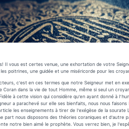
 Il vous est certes venue, une exhortation de votre Seign
 les poitrines, une guidée et une miséricorde pour les croyan
ecteurs, c’est en ces termes que notre Seigneur met en exe
le Coran dans la vie de tout Homme, même si seul un croya
 Fidèle à cette vision qui considère qu’en ayant donné à l’hu
neur a parachevé sur elle ses bienfaits, nous nous faisons l
rticle les enseignements à tirer de l’exégèse de la sourate
ne part nous disposons des théories coraniques et d’autre 
nte notre bien aimé le prophète. Vous verrez bien, je l’espè