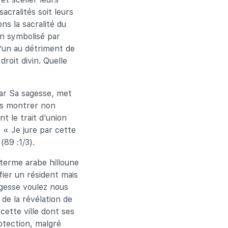
acralités soit leurs
ns la sacralité du
ain symbolisé par
l’un au détriment de
roit divin. Quelle
par Sa sagesse, met
us montrer non
nt le trait d’union
: « Je jure par cette
(89 :1/3).
 terme arabe hilloune
ifier un résident mais
agesse voulez nous
de la révélation de
cette ville dont ses
otection, malgré