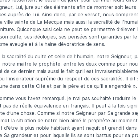
eur, Lui, jure sur des éléments afin de montrer soit leurs s
es auprès de Lui. Ainsi donc, par ce verset, nous compreno
a ville sainte de La Mecque mais aussi la sacralité de l’hum
iture. Quiconque saisi cela ne peut se permettre d’élever 
on culte, ses idéologies, ses pensées sont garanties par le d
isme aveugle et à la haine dévoratrice de sens.
la sacralité du culte et celle de l’humain, notre Seigneur, 
 notre maitre le prophète, entre les deux comme pour no
é de ce dernier mais aussi le fait qu’il est invraisemblableme
 ou l’inspirateur suprême du respect de ces sacralités. Il dit 
loune dans cette Cité et par le père et ce qu’il a engendré ». 
omme vous l’avez remarqué, je n’ai pas souhaité traduire le
t pas de réelle équivalence en français. Il peut à la fois sign
icite d’une chose. Comme si notre Seigneur par Sa grande s
mot la situation de notre bien aimé le prophète au moment 
t d’être le plus noble habitant ayant naquit et grandit dans 
e Sa grandeur et pour laquelle ils se sont battus pour sa pr