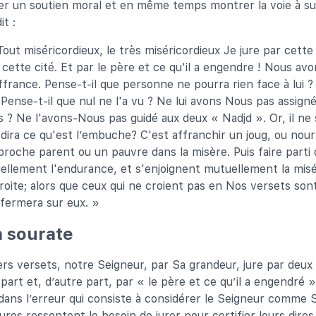
er un soutien moral et en même temps montrer la voie à su
it :
out miséricordieux, le très miséricordieux Je jure par cette C
 cette cité. Et par le père et ce qu'il a engendre ! Nous avo
rance. Pense-t-il que personne ne pourra rien face à lui ? Il 
Pense-t-il que nul ne l'a vu ? Ne lui avons Nous pas assign
s ? Ne l'avons-Nous pas guidé aux deux « Nadjd ». Or, il ne
dira ce qu'est l’embuche? C'est affranchir un joug, ou nourr
proche parent ou un pauvre dans la misère. Puis faire parti 
ellement l'endurance, et s'enjoignent mutuellement la misé
droite; alors que ceux qui ne croient pas en Nos versets sont
efermera sur eux. »
a sourate
ers versets, notre Seigneur, par Sa grandeur, jure par deux 
part et, d’autre part, par « le père et ce qu’il a engendré ». 
ans l’erreur qui consiste à considérer le Seigneur comme 
tures ressentent le besoin de jurer pour certifier leurs dires 