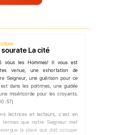
 CORAN
 sourate La cité
ô vous les Hommes! Il vous est
rtes venue, une exhortation de
re Seigneur, une guérison pour ce
 est dans les poitrines, une guidée
une miséricorde pour les croyants.
10 :57)
rs lectrices et lecteurs, c’est en
s termes que notre Seigneur met
exergue la place que doit occuper