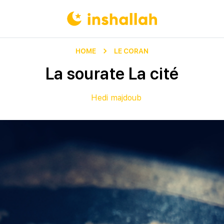
HOME
LE CORAN
La sourate La cité
Hedi majdoub