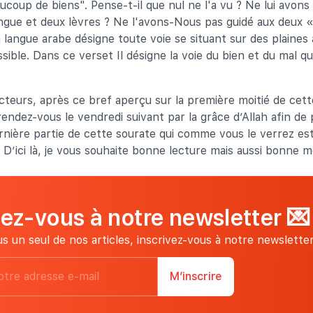
beaucoup de biens". Pense-t-il que nul ne l'a vu ? Ne lui avon
ngue et deux lèvres ? Ne l'avons-Nous pas guidé aux deux « 
langue arabe désigne toute voie se situant sur des plaines à 
sible. Dans ce verset Il désigne la voie du bien et du mal q
ecteurs, après ce bref aperçu sur la première moitié de cet
ndez-vous le vendredi suivant par la grâce d’Allah afin de 
rnière partie de cette sourate qui comme vous le verrez es
. D’ici là, je vous souhaite bonne lecture mais aussi bonne m
vez-vous à notre newsletter
💌
s un seul de nos articles, inscrivez-vous à notre newsletter
M’inscrire