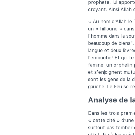
prophète, lui apport
croyant. Ainsi Allah d
« Au nom d’Allah le T
un « hilloune » dans
l'homme dans la souff
beaucoup de biens". 
langue et deux lèvre
l’embuche! Et qui te 
famine, un orphelin 
et s'enjoignent mutu
sont les gens de la 
gauche. Le Feu se r
Analyse de l
Dans les trois premi
« cette cité » d’une 
surtout pas tomber d
effet, là où les créa