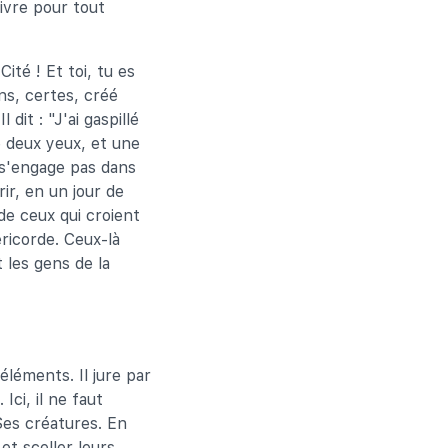
ivre pour tout
ité ! Et toi, tu es
ns, certes, créé
dit : "J'ai gaspillé
é deux yeux, et une
 s'engage pas dans
ir, en un jour de
de ceux qui croient
ricorde. Ceux-là
 les gens de la
éléments. Il jure par
Ici, il ne faut
Ses créatures. En
et sceller leurs