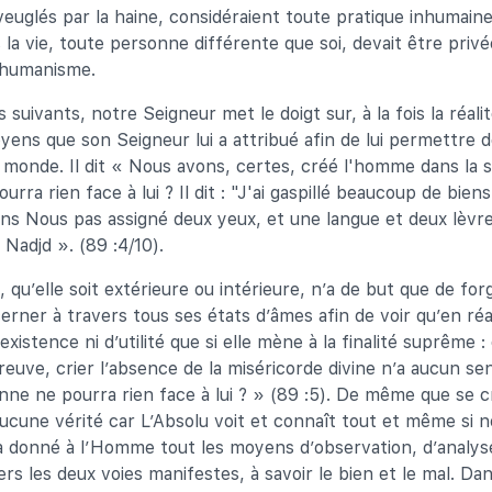
veuglés par la haine, considéraient toute pratique inhumaine
 la vie, toute personne différente que soi, devait être priv
’humanisme.
 suivants, notre Seigneur met le doigt sur, à la fois la réali
ens que son Seigneur lui a attribué afin de lui permettre d
monde. Il dit « Nous avons, certes, créé l'homme dans la 
urra rien face à lui ? Il dit : "J'ai gaspillé beaucoup de biens
vons Nous pas assigné deux yeux, et une langue et deux lèv
 Nadjd ». (89 :4/10).
, qu’elle soit extérieure ou intérieure, n’a de but que de f
erner à travers tous ses états d’âmes afin de voir qu’en réali
d’existence ni d’utilité que si elle mène à la finalité suprême :
preuve, crier l’absence de la miséricorde divine n’a aucun 
nne ne pourra rien face à lui ? » (89 :5). De même que se 
aucune vérité car L’Absolu voit et connaît tout et même si n
 a donné à l’Homme tout les moyens d’observation, d’analyse
rs les deux voies manifestes, à savoir le bien et le mal. Dans 