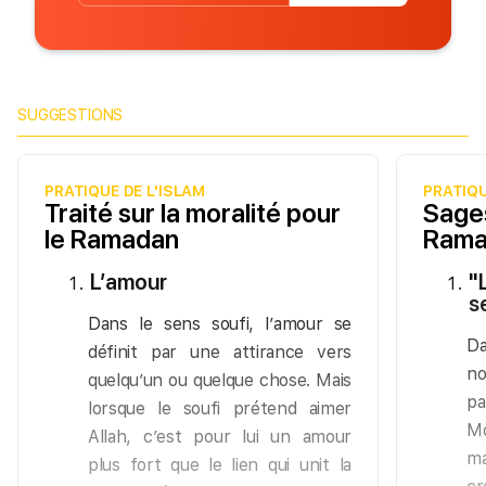
SUGGESTIONS
PRATIQUE DE L'ISLAM
PRATIQU
Traité sur la moralité pour
Sages
le Ramadan
Rama
L’amour
"
se
Dans le sens soufi, l’amour se
Da
définit par une attirance vers
no
quelqu’un ou quelque chose. Mais
pa
lorsque le soufi prétend aimer
Mo
Allah, c’est pour lui un amour
ma
plus fort que le lien qui unit la