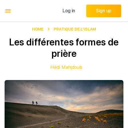
Log in
Log in
Sign up
Sign up
HOME
PRATIQUE DE L'ISLAM
Les différentes formes de
prière
Hédi Mahjdoub