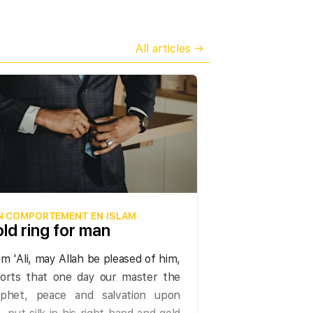
La durée du jeûne.
Son temps
débute dès l'heure de la prière
All articles →
de l'aube jusqu'au coucher
effectif du soleil. Allah dit: «Et
mangez et buvez jusqu'à ce qu'il
vous soit clair la blancheur de la
noirceur du matin puis complétez
votre jeûne jusqu'à la nuit».s.2,
v.187
Ce qui n'annule pas le jeûne.
On peut citer les exemples
N COMPORTEMENT EN ISLAM
ld ring for man
suivants : une visite chez le
gynécologue pour pratiquer un
m 'Ali, may Allah be pleased of him,
frotti vaginal, le don de sang, les
orts that one day our master the
vaccinations, les perfusions,
ophet, peace and salvation upon
embrasser son épouse (sans