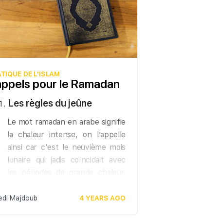
TIQUE DE L'ISLAM
ppels pour le Ramadan
Les règles du jeûne
Le mot ramadan en arabe signifie
la chaleur intense, on l’appelle
ainsi car c'est le neuvième mois
lunaire qui jadis coïncidait avec
les périodes de grande chaleur.
Quant au mot al syam, c'est-à-
dire le jeûne, il désigne
edi Majdoub
4 YEARS AGO
littéralement l'abstinence.