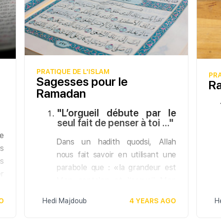
PRATIQUE DE L'ISLAM
PRA
Sagesses pour le
Ra
Ramadan
"L’orgueil débute par le
seul fait de penser à toi ..."
e
Dans un hadith quodsi, Allah
s
nous fait savoir en utilisant une
is
parabole que : «la grandeur est
r
Mon pantalon et l’orgueil Mon
r
manteau et celui, parmi les
la
O
Hedi Majdoub
4 YEARS AGO
H
créatures, qui veut en rivaliser
e
avec Moi alors Je le détruis».