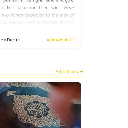
, put silk in his right hand and gold
pour autant aller trop loin), avoir
his left hand and then said:
"Here
une érection ou une éjaculation à
 two things forbidden to the men of
condition qu'elles n'aient pas été
 community."
(Abu Dawood). Islamic
provoquées, se mettre du
 therefore forbids a man to have a
parfum, se brosser les dents,
g, a watch or any other gold jewelry.
mettre du gel…
ucie Dupuis
4 YEARS AGO
e that this prohibition does not
ly to women.
Ce qui annule la récompense.
En voici quelques exemples :
commettre de la médisance,
All articles →
calomnier, être grossier, ne pas
faire ses prières… En bref, tout
acte considéré comme illicite.
Comme le dit le Prophète :
«Celui qui ne s'abstient pas des
grossièretés dans ses paroles et
actes, qu'il sache qu'Allah n'a pas
besoin de son abstinence face à