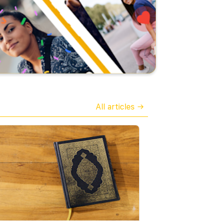
lah and the Sunna of His
verra tous ses péchés absous»
senger." Therefore, even if the
(Bukhari) et: «Celui qui prie les
an is the primary basis of Islamic
nuits de ramadan avec conviction
w, the Sunna of the Prophet is
et par recherche de l'agrément
mplementary.
d'Allah verra tous ses péchés
absous» (Bukhari).
e Quran, however, quotes the
nna as the result of divine
A quelle heure la prier ?
En
elation. In other words, there are
réalité, le croyant dispose du
All articles →
 forms of revelation. A so-called
temps entre la prière de la nuit
ited revelation, that is to say, the
(isha) et celle de l'aube (fadjr)
an, and a non-recited revelation:
pour prier tarawih. Cependant, il
e Sunna. Referring to these
est plus souhaitable de
velations, Allah said about the
l’accomplir aussitôt après la
phet: "
prière de la nuit.
And he doesn’t speak out of
sion, this is actually nothing but a
Le nombre d'unité (rakaat).
En
velation made to him
." Note also
règle générale, chacun peut
t in the Quran obedience to the