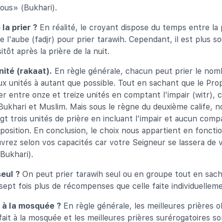
ous» (Bukhari).
la prier ?
En réalité, le croyant dispose du temps entre la p
de l'aube (fadjr) pour prier tarawih. Cependant, il est plus s
itôt après la prière de la nuit.
ité (rakaat).
En règle générale, chacun peut prier le nombr
x unités à autant que possible. Tout en sachant que le Pro
er entre onze et treize unités en comptant l'impair (witr), 
ukhari et Muslim. Mais sous le règne du deuxième calife, 
vingt trois unités de prière en incluant l'impair et aucun co
position. En conclusion, le choix nous appartient en foncti
vrez selon vos capacités car votre Seigneur se lassera de 
(Bukhari).
eul ?
On peut prier tarawih seul ou en groupe tout en sach
sept fois plus de récompenses que celle faite individuellem
 à la mosquée ?
En règle générale, les meilleures prières o
 fait à la mosquée et les meilleures prières surérogatoires s