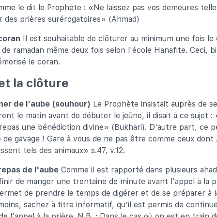
mme le dit le Prophète : «Ne laissez pas vos demeures tell
ar des prières surérogatoires» (Ahmad)
 coran
Il est souhaitable de clôturer au minimum une fois le
s de ramadan même deux fois selon l'école Hanafite. Ceci, 
émorisé le coran.
et la clôture
ner de l'aube (souhour)
Le Prophète insistait auprès de 
rent le matin avant de débuter le jeûne, il disait à ce sujet 
e repas une bénédiction divine» (Bukhari). D'autre part, ce p
 de gavage ! Gare à vous de ne pas être comme ceux dont Al
ssent tels des animaux» s.47, v.12.
repas de l'aube
Comme il est rapporté dans plusieurs ahadit
finir de manger une trentaine de minute avant l'appel à la pr
ermet de prendre le temps de digérer et de se préparer à l
oins, sachez à titre informatif, qu’il est permis de continu
 de l'appel à la prière. N.B. : Dans le cas où on est en train