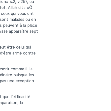
gion» s.2, v.257, ou
et, Allah dit : «Ô
à ceux qui vous ont
i sont malades ou en
ls peuvent à la place
aisse apparaître sept
t être celui qui
 d’être armé contre
scrit comme il l’a
dinaire puisque les
 pas une exception
 que l’efficacité
paraison, la