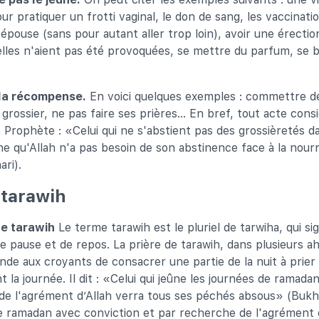
r pratiquer un frotti vaginal, le don de sang, les vaccinatio
pouse (sans pour autant aller trop loin), avoir une érectio
elles n'aient pas été provoquées, se mettre du parfum, se b
 la récompense.
En voici quelques exemples : commettre de
 grossier, ne pas faire ses prières… En bref, tout acte consi
 Prophète : «Celui qui ne s'abstient pas des grossièretés d
che qu'Allah n'a pas besoin de son abstinence face à la nourri
ri).
 tarawih
de tarawih
Le terme tarawih est le pluriel de tarwiha, qui sig
pause et de repos. La prière de tarawih, dans plusieurs ah
e aux croyants de consacrer une partie de la nuit à prier 
t la journée. Il dit : «Celui qui jeûne les journées de ramada
e l'agrément d’Allah verra tous ses péchés absous» (Bukhar
de ramadan avec conviction et par recherche de l'agrément 