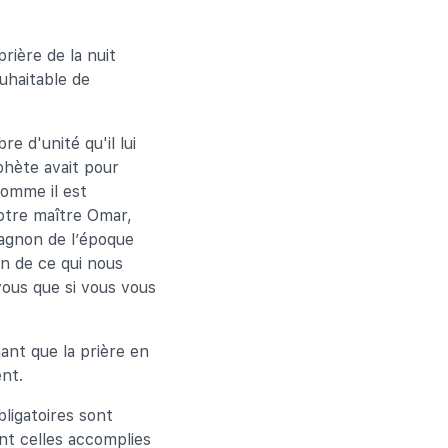
rière de la nuit
ouhaitable de
e d'unité qu'il lui
phète avait pour
comme il est
notre maître Omar,
mpagnon de l’époque
on de ce qui nous
vous que si vous vous
ant que la prière en
ent.
bligatoires sont
ont celles accomplies