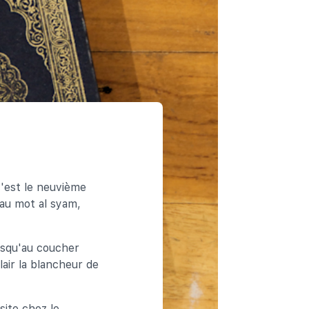
c'est le neuvième
 au mot al syam,
usqu'au coucher
clair la blancheur de
site chez le