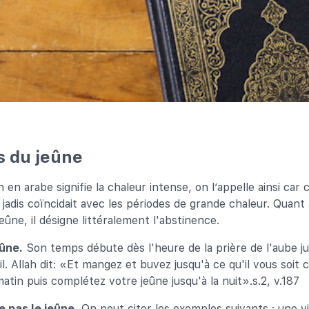
s du jeûne
en arabe signifie la chaleur intense, on l’appelle ainsi car 
i jadis coïncidait avec les périodes de grande chaleur. Quant
jeûne, il désigne littéralement l'abstinence.
ûne.
Son temps débute dès l'heure de la prière de l'aube j
il. Allah dit: «Et mangez et buvez jusqu'à ce qu'il vous soit 
matin puis complétez votre jeûne jusqu'à la nuit».s.2, v.187
e pas le jeûne.
On peut citer les exemples suivants : une vi