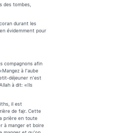
es des tombes,
 coran durant les
bien évidemment pour
ses compagnons afin
: «Mangez à l'aube
etit-déjeuner n'est
lah à dit: «Ils
hs, il est
ière de fajr. Cette
a prière en toute
er à manger et boire
 de manger et qu'on