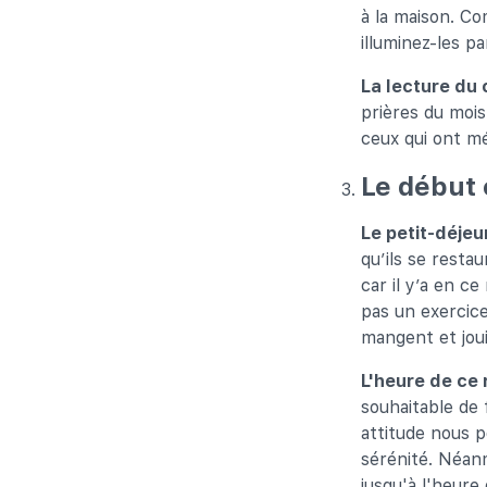
à la maison. Co
illuminez-les p
La lecture du
prières du moi
ceux qui ont m
Le début 
Le petit-déjeu
qu’ils se restau
car il y’a en c
pas un exercice
mangent et joui
L'heure de ce 
souhaitable de 
attitude nous p
sérénité. Néanm
jusqu'à l'heure