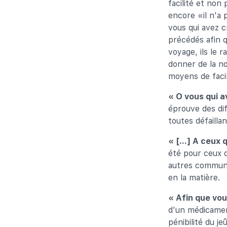
facilité et non 
encore «il n'a 
vous qui avez c
précédés afin q
voyage, ils le 
donner de la no
moyens de facili
« O vous qui 
éprouve des dif
toutes défailla
« [...] A ceux
été pour ceux q
autres communa
en la matière.
« Afin que vou
d'un médicamen
pénibilité du je