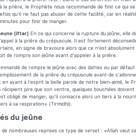
à la prière, le Prophète nous recommande de finir ce qui s
efois qu’il ne faut pas abuser de cette facilité, car en réali
minutes pour finir de manger.
jeune (iftar)
En ce qui concerne la rupture du jeûne, elle doi
l'appel à la prière du crépuscule. Il est fortement déconseill
tains, en signe de bravoure alors que ce n’est absolument 
doit de rompre son jeûne avant d'appeler à la prière.
commandé de rompre le jeûne avec des dattes ou par défaut d
complissement de la prière du crépuscule avant de s'adonner
t en ayant à l’esprit la belle parole de notre bien-aimé, le P
 récipient pire que son ventre, quelques bouchées doivent lu
l est obligé de manger, qu'il consacre alors un tiers à la nourri
ers à sa respiration» (Tirmidhi).
ités du jeûne
de nombreuses reprises ce type de verset : «Allah veut ce