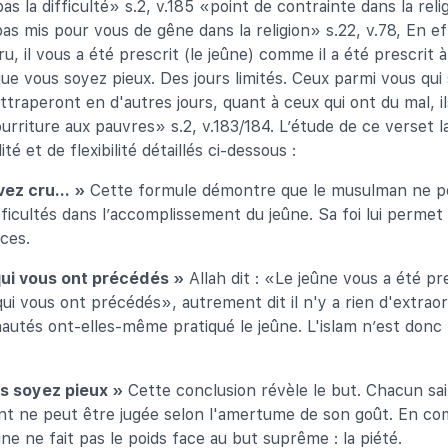
pas la difficulté» s.2, v.185 «point de contrainte dans la reli
pas mis pour vous de gêne dans la religion» s.22, v.78, En eff
ru, il vous a été prescrit (le jeûne) comme il a été prescrit 
ue vous soyez pieux. Des jours limités. Ceux parmi vous qu
rattraperont en d'autres jours, quant à ceux qui ont du mal, i
urriture aux pauvres» s.2, v.183/184. L’étude de ce verset l
té et de flexibilité détaillés ci-dessous :
avez cru… »
Cette formule démontre que le musulman ne peu
ficultés dans l’accomplissement du jeûne. Sa foi lui permet
nces.
 qui vous ont précédés »
Allah dit : «Le jeûne vous a été pre
ui vous ont précédés», autrement dit il n'y a rien d'extraor
utés ont-elles-même pratiqué le jeûne. L'islam n’est donc
s soyez pieux »
Cette conclusion révèle le but. Chacun sait
t ne peut être jugée selon l'amertume de son goût. En com
ûne ne fait pas le poids face au but suprême : la piété.