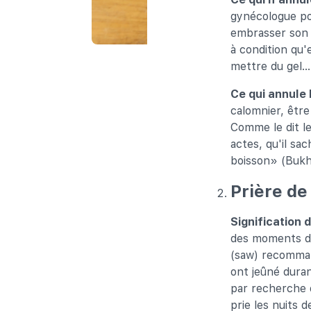
gynécologue pou
embrasser son é
à condition qu'
mettre du gel…
Ce qui annule
calomnier, être
Comme le dit le
actes, qu'il sa
boisson» (Bukha
Prière de
Signification 
des moments de 
(saw) recommand
ont jeûné duran
par recherche d
prie les nuits 