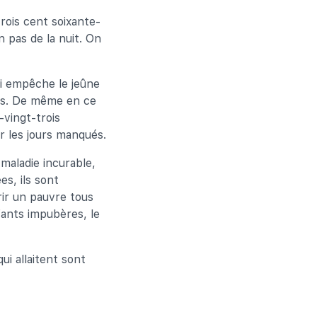
trois cent soixante-
n pas de la nuit. On
ui empêche le jeûne
és. De même en ce
-vingt-trois
r les jours manqués.
 maladie incurable,
s, ils sont
ir un pauvre tous
fants impubères, le
i allaitent sont