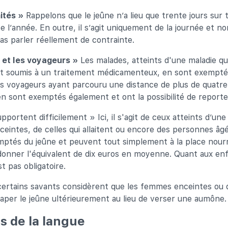
ités »
Rappelons que le jeûne n’a lieu que trente jours sur 
 l’année. En outre, il s’agit uniquement de la journée et no
as parler réellement de contrainte.
 et les voyageurs »
Les malades, atteints d'une maladie q
nt soumis à un traitement médicamenteux, en sont exempt
s voyageurs ayant parcouru une distance de plus de quatre
 en sont exemptés également et ont la possibilité de reporte
pportent difficilement » Ici, il s'agit de ceux atteints d’une
intes, de celles qui allaitent ou encore des personnes âgée
ptés du jeûne et peuvent tout simplement à la place nourr
i donner l'équivalent de dix euros en moyenne. Quant aux en
t pas obligatoire.
ertains savants considèrent que les femmes enceintes ou qu
aper le jeûne ultérieurement au lieu de verser une aumône.
s de la langue