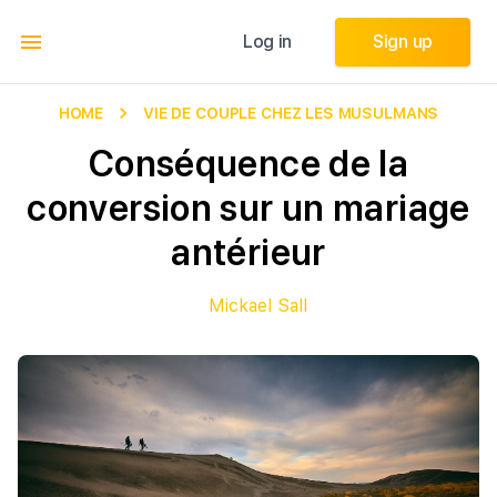
Log in
Log in
Sign up
Sign up
HOME
VIE DE COUPLE CHEZ LES MUSULMANS
Conséquence de la
conversion sur un mariage
antérieur
Mickael Sall