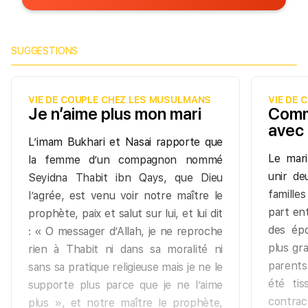
SUGGESTIONS
VIE DE COUPLE CHEZ LES MUSULMANS
VIE DE
Je n’aime plus mon mari
Comm
avec 
L’imam Bukhari et Nasai rapporte que
Le mar
la femme d’un compagnon nommé
unir de
Seyidna Thabit ibn Qays, que Dieu
famille
l’agrée, est venu voir notre maître le
part ent
prophète, paix et salut sur lui, et lui dit
des ép
: « O messager d’Allah, je ne reproche
plus gr
rien à Thabit ni dans sa moralité ni
parents
sans sa pratique religieuse mais je ne le
été tis
supporte plus parce que je ne l’aime
contra
plus », et notre maître le prophète,