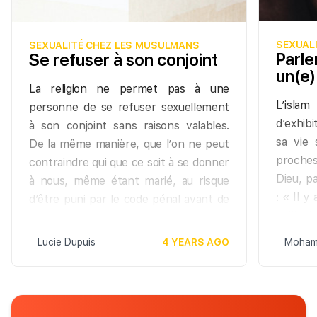
déconsei
Le reste est laissé à l’appréciation de
nu même 
chacun.
ne pas 
SEXUAL
SEXUALITÉ CHEZ LES MUSULMANS
Parle
Se refuser à son conjoint
Daoud).
un(e)
La religion ne permet pas à une
L’isla
personne de se refuser sexuellement
d’exhib
à son conjoint sans raisons valables.
sa vie
De la même manière, que l’on ne peut
proches
contraindre qui que ce soit à se donner
Dieu, pa
à nous, même étant marié, au risque
: « II 
d’être puni par le code pénal avant de
qu'ils 
l’être par la religion.
femmes 
Lucie Dupuis
4 YEARS AGO
Mohame
qu'elles
gens se
que Dieu
ô Messa