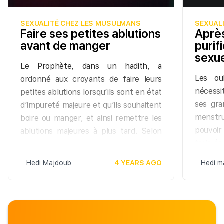
SEXUALITÉ CHEZ LES MUSULMANS
SEXUAL
Faire ses petites ablutions
Après
avant de manger
purif
sexu
Le Prophète, dans un hadith, a
Les ou
ordonné aux croyants de faire leurs
nécess
petites ablutions lorsqu’ils sont en état
ses gra
d’impureté majeure et qu’ils souhaitent
menstr
boire ou manger, et ainsi remettre les
pouvoir
ablutions majeures à plus tard. Selon
trois éc
Seyidna ‘Ammar ibn Yassir, que Dieu
Ahmad
l’agrée : « Le Prophète a permis à celui
Hedi Majdoub
4 YEARS AGO
Hedi m
miséric
qui est en état d’impureté majeure et
moment 
qui veut manger, boire ou dormir de
possibl
faire ses petites ablutions ». (Tirmidhi).
sans po
De ce fait, l’imam Ahmad et le madhab
grande
zahiri, que Dieu leur fasse miséricorde,