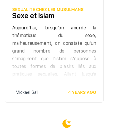
SEXUALITÉ CHEZ LES MUSULMANS
Sexe et Islam
Aujourd’hui, lorsqu’on aborde la
thématique du sexe,
malheureusement, on constate qu’un
grand nombre de personnes
s’imaginent que l’islam s’oppose à
toutes formes de plaisirs liés aux
pratiques sexuelles. Allant jusqu’à
supposer que la sexualité chez les
musulmans est réprouvée par le
Mickael Sall
4 YEARS AGO
Coran. Et hélas, bon nombre de
musulmans sont convaincus à tort
qu’un épanouissement spirituel ne
peut aller de paire avec une vie
sexuelle active et épanouie. D’ailleurs