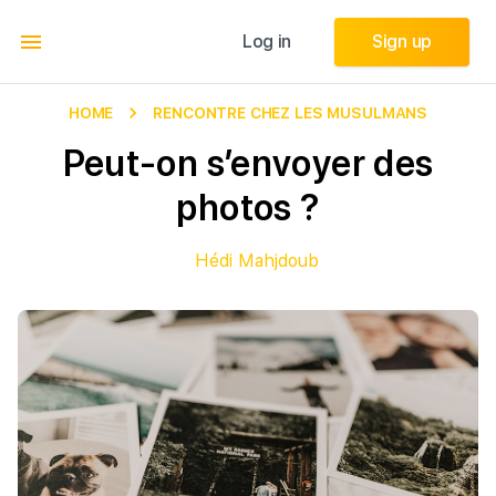
Log in
Log in
Sign up
Sign up
HOME
RENCONTRE CHEZ LES MUSULMANS
Peut-on s’envoyer des
photos ?
Hédi Mahjdoub