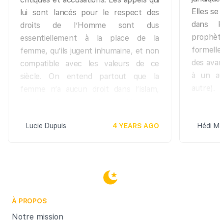
Elles s
lui sont lancés pour le respect des
dans l
droits de l’Homme sont dus
prophète
essentiellement à la place de la
formell
femme, qu’ils jugent inhumaine, et non
des ava
compatible avec les valeurs de ce
à un a
siècle. On entend partout que la
autre).
femme n’a aucun droit dans l’islam,
qu’elle a plus de devoirs que l’homme,
qu’elle vit dans l’humiliation et la
Lucie Dupuis
4 YEARS AGO
Hédi M
soumission. La femme musulmane
serait battue, voilée, lapidée, excisée,
lésée dans son héritage, blessée et
trahie dans ses sentiments lorsqu’elle
subi la polygamie.
Avant d’aller plus loin, il faut rappeler
À PROPOS
qu’il est essentiel aujourd’hui avant de
Notre mission