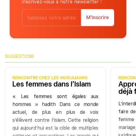
inscrivez-vous à notre newsletter !
M’inscrire
SUGGESTIONS
RENCONTRE CHEZ LES MUSULMANS
RENCON
Les femmes dans l’Islam
Appr
déjà 
« Les femmes sont égales aux
L’inter
hommes » hadith Dans ce monde
faire d
actuel, de plus en plus de voix
femme 
s’élèvent contre l’islam. Cette religion
mariag
qui aujourd’hui est la cible de multiples
juridiq
critiques et accusations. Les appels qui