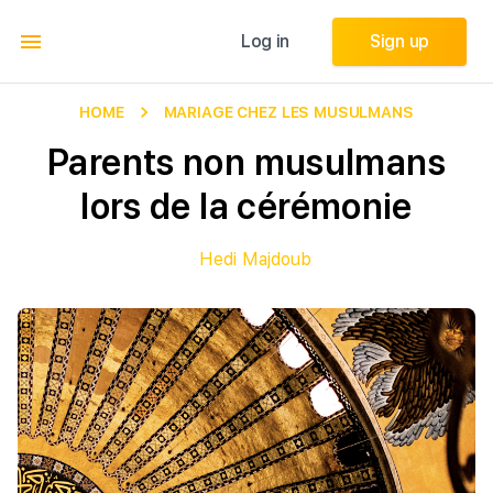
Log in
Log in
Sign up
Sign up
HOME
MARIAGE CHEZ LES MUSULMANS
Parents non musulmans
lors de la cérémonie
Hedi Majdoub