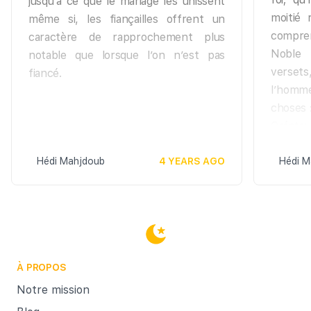
jusqu’à ce que le mariage les unissent
moitié 
même si, les fiançailles offrent un
compren
caractère de rapprochement plus
Noble 
notable que lorsque l’on n’est pas
verset
fiancé.
l’homm
choses 
Créate
s’adonn
Hédi Mahjdoub
4 YEARS AGO
il acco
Hédi M
exigen
hommes,
qui vou
vous af
Et pour
À PROPOS
c'est-
garanti
Notre mission
C’est L