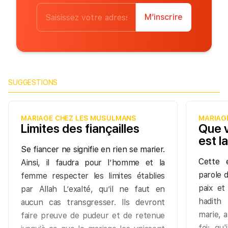
M’inscrire
SUGGESTIONS
MARIAGE CHEZ LES MUSULMANS
MARIAG
Limites des fiançailles
Que v
est la
Se fiancer ne signifie en rien se marier.
Cette 
Ainsi, il faudra pour l’homme et la
parole 
femme respecter les limites établies
paix et
par Allah L’exalté, qu’il ne faut en
hadith
aucun cas transgresser. Ils devront
marie, a
faire preuve de pudeur et de retenue
foi; qu