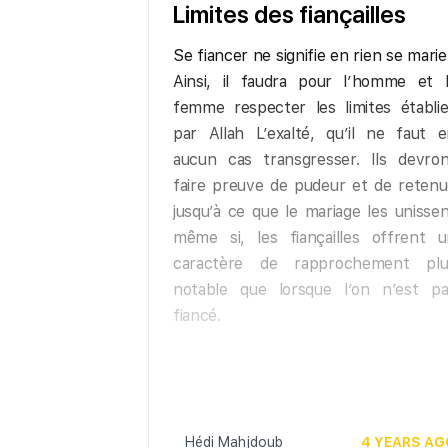
Limites des fiançailles
Se fiancer ne signifie en rien se marie
Ainsi, il faudra pour l’homme et l
femme respecter les limites établi
par Allah L’exalté, qu’il ne faut 
aucun cas transgresser. Ils devron
faire preuve de pudeur et de reten
jusqu’à ce que le mariage les unisse
même si, les fiançailles offrent u
caractère de rapprochement plu
notable que lorsque l’on n’est pa
fiancé.
Hédi Mahjdoub
4 YEARS AG