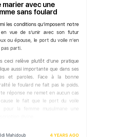
 marier avec une
mme sans foulard
mi les conditions qu’imposent notre
 en vue de s’unir avec son futur
ux ou épouse, le port du voile n’en
t pas parti.
s ceci relève plutôt d’une pratique
ique aussi importante que dans ses
tes et paroles. Face à la bonne
alité le foulard ne fait pas le poids.
te réponse ne remet en aucun cas
cause le fait que le port du voile
it pour la femme musulmane une
scription divine.
édi Mahjdoub
4 YEARS AGO