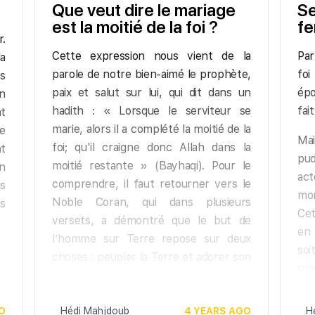
Que veut dire le mariage
Se
est la moitié de la foi ?
fe
r.
Cette expression nous vient de la
Par
a
parole de notre bien-aimé le prophète,
foi
es
paix et salut sur lui, qui dit dans un
épo
en
hadith : « Lorsque le serviteur se
fai
t
marie, alors il a complété la moitié de la
ue
Mai
foi; qu'il craigne donc Allah dans la
nt
pud
moitié restante » (Bayhaqi). Pour le
n
ac
comprendre, il faut retourner vers le
s
mor
Noble Coran, qui dans plusieurs
s
Cet
versets, a démontré que le but de
en 
l’homme sur Terre repose sur deux
so
choses : peupler la Terre et adorer son
pre
Créateur. Et lorsque le musulman
s’adonne à l’adoration de son seigneur,
O
il accomplit en effet une partie des
Hédi Mahjdoub
4 YEARS AGO
H