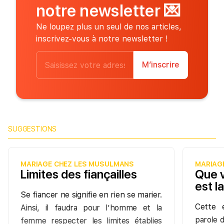
notre newsletter
💌
Ne loupez plus un seul de nos articles,
inscrivez-vous à notre newsletter !
M’inscrire
SUGGESTIONS
MARIAGE CHEZ LES MUSULMANS
MARIAG
Limites des fiançailles
Que v
est la
Se fiancer ne signifie en rien se marier.
Cette 
Ainsi, il faudra pour l’homme et la
parole 
femme respecter les limites établies