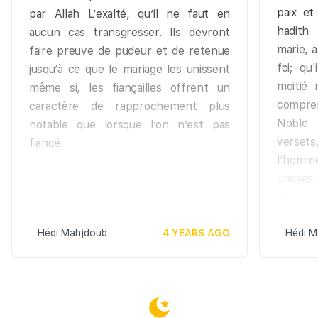
paix et
par Allah L’exalté, qu’il ne faut en
hadith
aucun cas transgresser. Ils devront
marie, a
faire preuve de pudeur et de retenue
foi; qu
jusqu’à ce que le mariage les unissent
moitié 
même si, les fiançailles offrent un
compren
caractère de rapprochement plus
Noble 
notable que lorsque l’on n’est pas
verset
fiancé.
l’homm
choses 
Créate
s’adonn
Hédi Mahjdoub
4 YEARS AGO
il acco
Hédi M
exigen
hommes,
qui vou
vous af