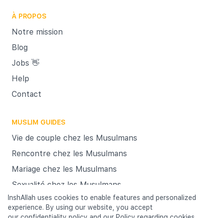
Et pour
À PROPOS
c'est-
garanti
Notre mission
C’est L
Blog
vous a 
Jobs 👋
le mar
Help
matrimo
Contact
importa
MUSLIM GUIDES
Vie de couple chez les Musulmans
Rencontre chez les Musulmans
Mariage chez les Musulmans
Sexualité chez les Musulmans
InshAllah uses cookies to enable features and personalized
experience. By using our website, you accept
Cookies
our
confidentiality policy
Terms & Conditions
and our
Policy regarding cookies
Privacy policy
.