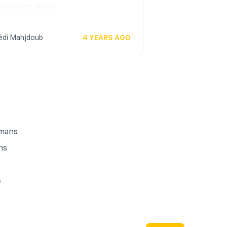
scription divine.
édi Mahjdoub
4 YEARS AGO
lmans
ns
s