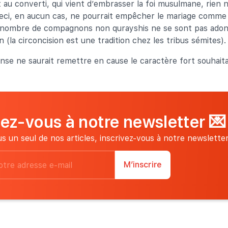
t au converti, qui vient d’embrasser la foi musulmane, rien n
 ceci, en aucun cas, ne pourrait empêcher le mariage comme
ue nombre de compagnons non qurayshis ne se sont pas adon
 (la circoncision est une tradition chez les tribus sémites).
nse ne saurait remettre en cause le caractère fort souhaita
vez-vous à notre newsletter
💌
s un seul de nos articles, inscrivez-vous à notre newsletter
M’inscrire