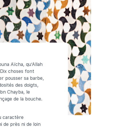
una Aïcha, qu’Allah
« Dix choses font
sser pousser sa barbe,
dosités des doigts,
 Ibn Chayba, le
rinçage de la bouche.
u caractère
 de près ni de loin