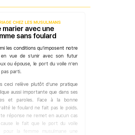
RIAGE CHEZ LES MUSULMANS
 marier avec une
mme sans foulard
mi les conditions qu’imposent notre
 en vue de s’unir avec son futur
ux ou épouse, le port du voile n’en
t pas parti.
s ceci relève plutôt d’une pratique
ique aussi importante que dans ses
tes et paroles. Face à la bonne
alité le foulard ne fait pas le poids.
te réponse ne remet en aucun cas
cause le fait que le port du voile
it pour la femme musulmane une