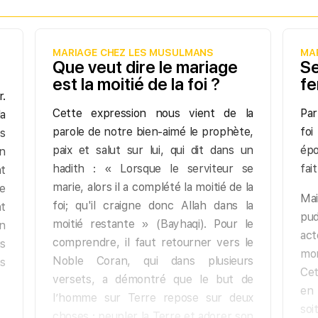
MARIAGE CHEZ LES MUSULMANS
MA
Que veut dire le mariage
Se
est la moitié de la foi ?
fe
r.
Cette expression nous vient de la
Par
a
parole de notre bien-aimé le prophète,
foi
es
paix et salut sur lui, qui dit dans un
épo
en
hadith : « Lorsque le serviteur se
fai
t
marie, alors il a complété la moitié de la
ue
Mai
foi; qu'il craigne donc Allah dans la
nt
pud
moitié restante » (Bayhaqi). Pour le
n
ac
comprendre, il faut retourner vers le
s
mor
Noble Coran, qui dans plusieurs
s
Cet
versets, a démontré que le but de
en 
l’homme sur Terre repose sur deux
so
choses : peupler la Terre et adorer son