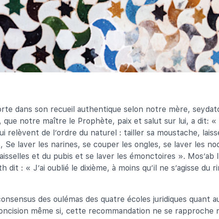
rte dans son recueil authentique selon notre mère, seydato
 que notre maître le Prophète, paix et salut sur lui, a dit: 
ui relèvent de l’ordre du naturel : tailler sa moustache, lai
 Se laver les narines, se couper les ongles, se laver les no
s aisselles et du pubis et se laver les émonctoires ». Mos’ab
h dit : « J’ai oublié le dixième, à moins qu’il ne s’agisse du 
e consensus des oulémas des quatre écoles juridiques quant a
concision même si, cette recommandation ne se rapproche ni