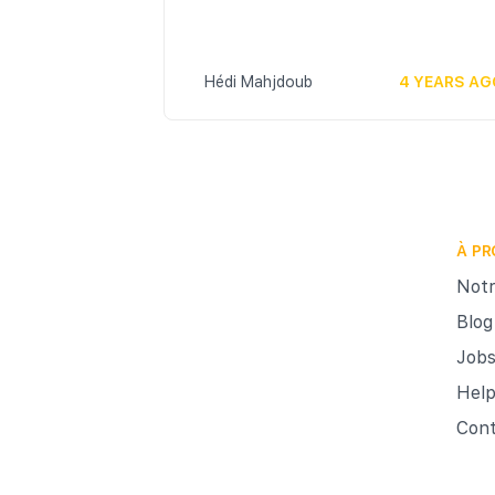
Hédi Mahjdoub
4 YEARS AG
À P
Notr
Blog
Jobs
Hel
Cont