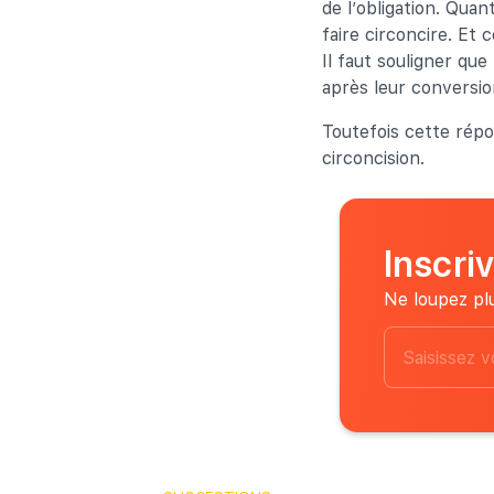
de l’obligation. Quan
faire circoncire. Et
Il faut souligner q
après leur conversion
Toutefois cette répo
circoncision.
Inscri
Ne loupez plu