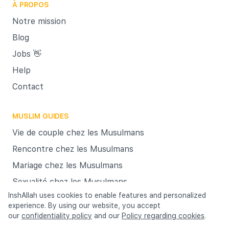
À PROPOS
c'est-
garanti
Notre mission
C’est L
Blog
vous a 
Jobs 👋
le mar
Help
matrimo
Contact
importa
MUSLIM GUIDES
Vie de couple chez les Musulmans
Rencontre chez les Musulmans
Mariage chez les Musulmans
Sexualité chez les Musulmans
InshAllah uses cookies to enable features and personalized
experience. By using our website, you accept
Cookies
Terms & Conditions
Privacy policy
our
confidentiality policy
and our
Policy regarding cookies
.