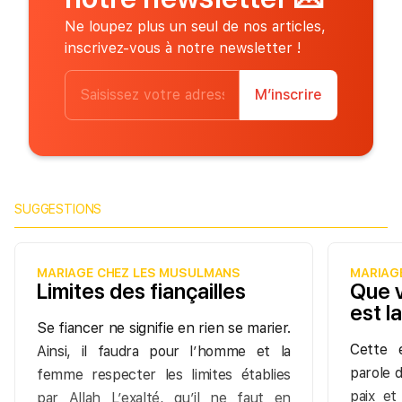
Ne loupez plus un seul de nos articles,
inscrivez-vous à notre newsletter !
M’inscrire
SUGGESTIONS
MARIAGE CHEZ LES MUSULMANS
MARIAG
Limites des fiançailles
Que v
est la
Se fiancer ne signifie en rien se marier.
Cette 
Ainsi, il faudra pour l’homme et la
parole 
femme respecter les limites établies
paix et
par Allah L’exalté, qu’il ne faut en