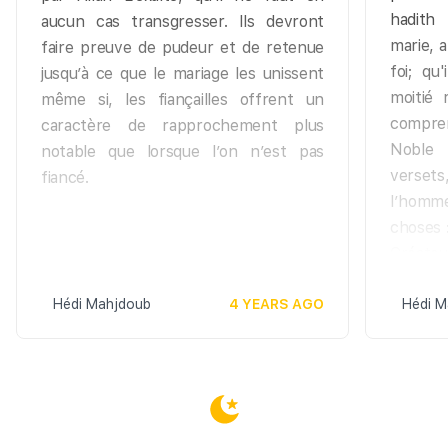
hadith
aucun cas transgresser. Ils devront
marie, a
faire preuve de pudeur et de retenue
foi; qu
jusqu’à ce que le mariage les unissent
moitié 
même si, les fiançailles offrent un
compren
caractère de rapprochement plus
Noble 
notable que lorsque l’on n’est pas
verset
fiancé.
l’homm
choses 
Créate
s’adonn
Hédi Mahjdoub
4 YEARS AGO
il acco
Hédi M
exigen
hommes,
qui vou
vous af
Et pour